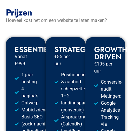
Prijzen
Hoeveel kost het om een website te laten maken?
ESSENTIEEL
STRATEGISCH
GROWTH
DRIVEN
Vanaf
€85 per
€999
uur
€105 per
uur
1 jaar
Positionering
hosting
& aanbod
Conversie-
4
scherpzetten
audit
pagina's
1–2
Metingen:
Ontwerp
landingspagina’s
Google
Mobielvriendelijk
(conversie)
Analytics
Basis SEO
Afspraakmodule
Tracking
(zoekmachine
(Calendly)
via
optimalisatie)
Leadflow