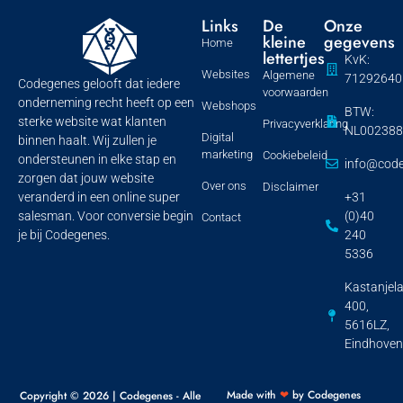
Links
De
Onze
kleine
gegevens
Home
lettertjes
KvK:
Websites
Algemene
71292640
Codegenes gelooft dat iedere
voorwaarden
onderneming recht heeft op een
Webshops
BTW:
sterke website wat klanten
Privacyverklaring
NL002388
Digital
binnen haalt. Wij zullen je
marketing
Cookiebeleid
ondersteunen in elke stap en
info@code
zorgen dat jouw website
Over ons
Disclaimer
+31
veranderd in een online super
(0)40
salesman. Voor conversie begin
Contact
240
je bij Codegenes.
5336
Kastanjel
400,
5616LZ,
Eindhoven
Made with
❤
by Codegenes
Copyright © 2026 | Codegenes - Alle