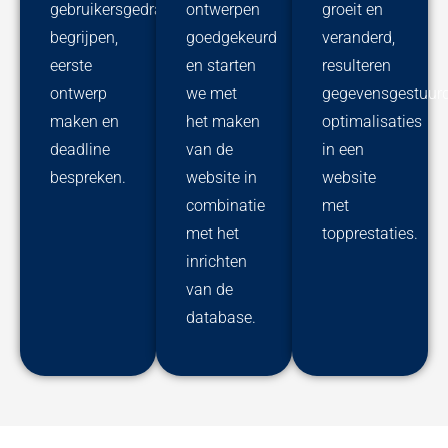
gebruikersgedrag
ontwerpen
groeit en
begrijpen,
goedgekeurd
veranderd,
eerste
en starten
resulteren
ontwerp
we met
gegevensgestuur
maken en
het maken
optimalisaties
deadline
van de
in een
bespreken.
website in
website
combinatie
met
met het
topprestaties.
inrichten
van de
database.