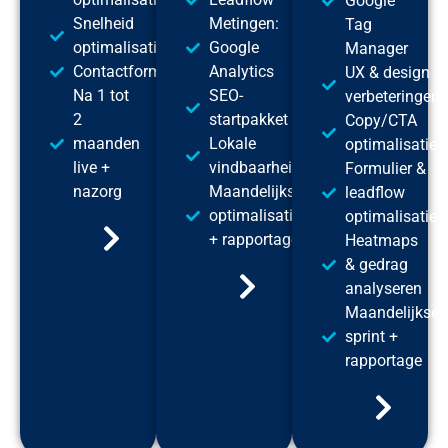
Google
Snelheid
Metingen:
Tag
optimalisatie
Google
Manager
Contactformulier(en)
Analytics
UX & design
Na 1 tot
SEO-
verbeteringen
2
startpakket
Copy/CTA
maanden
Lokale
optimalisatie
live +
vindbaarheid
Formulier &
nazorg
Maandelijkse
leadflow
optimalisatie
optimalisatie
+ rapportage
Heatmaps
& gedrag
analyseren
Maandelijkse
sprint +
rapportage