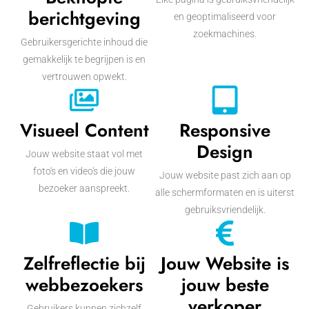
berichtgeving
en geoptimaliseerd voor
zoekmachines.
Gebruikersgerichte inhoud die
gemakkelijk te begrijpen is en
vertrouwen opwekt.
Visueel Content
Responsive
Design
Jouw website staat vol met
foto's en video's die jouw
Jouw website past zich aan op
bezoeker aanspreekt.
alle schermformaten en is uiterst
gebruiksvriendelijk.
Zelfreflectie bij
Jouw Website is
webbezoekers
jouw beste
verkoper
Gebruikers kunnen zichzelf