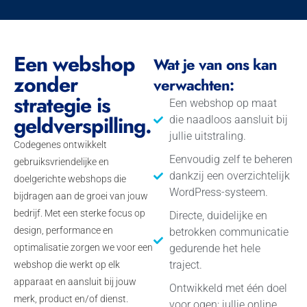
Een webshop
Wat je van ons kan
zonder
verwachten:
strategie is
Een webshop op maat
geldverspilling.
die naadloos aansluit bij
jullie uitstraling.
Codegenes ontwikkelt
Eenvoudig zelf te beheren
gebruiksvriendelijke en
dankzij een overzichtelijk
doelgerichte webshops die
WordPress-systeem.
bijdragen aan de groei van jouw
bedrijf. Met een sterke focus op
Directe, duidelijke en
design, performance en
betrokken communicatie
optimalisatie zorgen we voor een
gedurende het hele
traject.
webshop die werkt op elk
apparaat en aansluit bij jouw
Ontwikkeld met één doel
merk, product en/of dienst.
voor ogen: jullie online